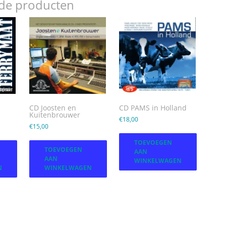
rde producten
CD Joosten en
CD PAMS in Holland
Kuitenbrouwer
€
18,00
€
15,00
TOEVOEGEN
TOEVOEGEN
AAN
AAN
WINKELWAGEN
N
WINKELWAGEN