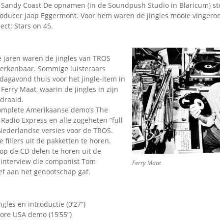
Sandy Coast De opnamen (in de Soundpush Studio in Blaricum) s
roducer Jaap Eggermont. Voor hem waren de jingles mooie vingeroe
ect: Stars on 45.
ie jaren waren de jingles van TROS
erkenbaar. Sommige luisteraars
agavond thuis voor het jingle-item in
erry Maat, waarin de jingles in zijn
draaid.
omplete Amerikaanse demo’s The
Radio Express en alle zogeheten “full
Nederlandse versies voor de TROS.
e fillers uit de pakketten te horen.
 op de CD delen te horen uit de
n interview die componist Tom
Ferry Maat
f aan het genootschap gaf.
gles en introductie (0’27”)
ore USA demo (15’55”)