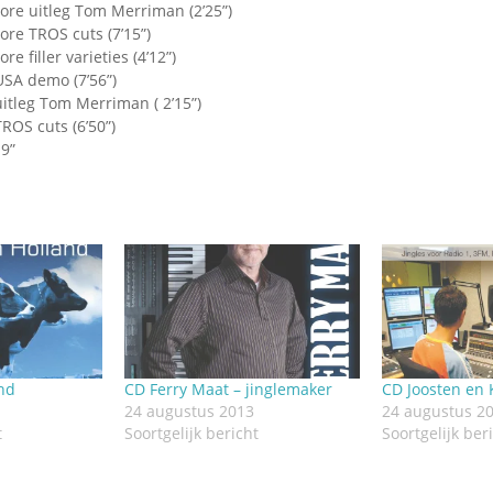
ore uitleg Tom Merriman (2’25”)
ore TROS cuts (7’15”)
e filler varieties (4’12”)
USA demo (7’56”)
uitleg Tom Merriman ( 2’15”)
ROS cuts (6’50”)
19”
nd
CD Ferry Maat – jinglemaker
CD Joosten en
24 augustus 2013
24 augustus 2
t
Soortgelijk bericht
Soortgelijk ber