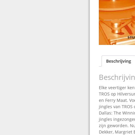
Beschrijving
Beschrijvi
Elke veertiger ke
TROS op Hilversu
en Ferry Maat. Vo
jingles van TROS
Dallas: The Winni
jingles ingezong
zijn geworden. Nu
Dekker, Margriet 