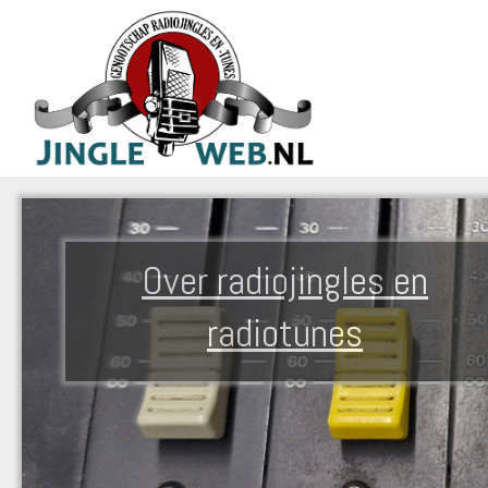
Over radiojingles en
radiotunes