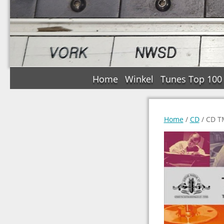
Home
Winkel
Tunes Top 100
Home
/
CD
/ CD T