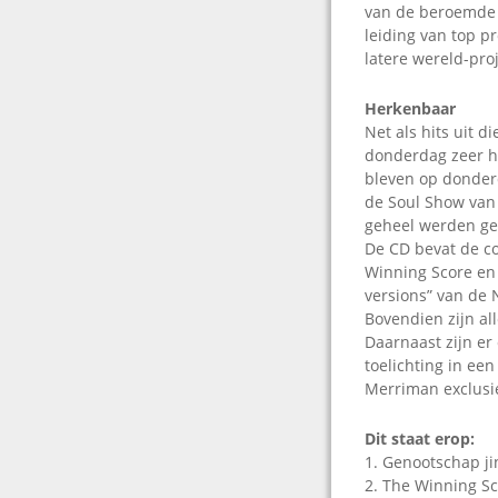
van de beroemde 
leiding van top p
latere wereld-proj
Herkenbaar
Net als hits uit d
donderdag zeer h
bleven op donderd
de Soul Show van F
geheel werden ge
De CD bevat de c
Winning Score en 
versions” van de 
Bovendien zijn all
Daarnaast zijn er
toelichting in ee
Merriman exclusie
Dit staat erop:
1. Genootschap jin
2. The Winning Sc