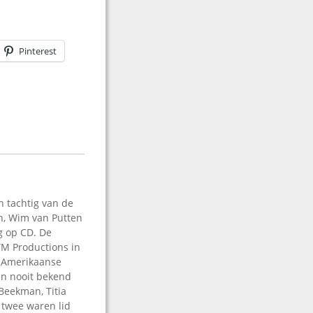
Pinterest
n tachtig van de
n, Wim van Putten
g op CD. De
M Productions in
e Amerikaanse
en nooit bekend
Beekman, Titia
 twee waren lid