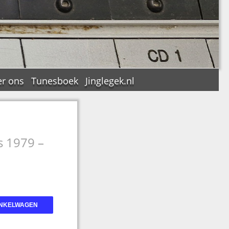
r ons
Tunesboek
Jinglegek.nl
s 1979 –
n
INKELWAGEN