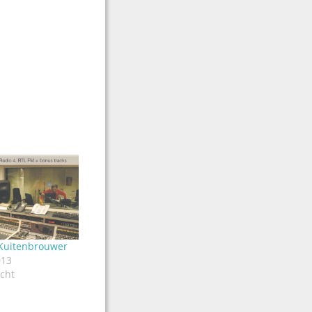
 Kuitenbrouwer
013
icht