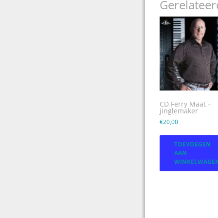
Gerelatee
CD Ferry Maat –
jinglemaker
€
20,00
TOEVOEGEN
AAN
WINKELWAGE