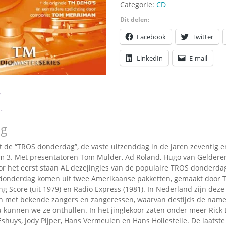
jingles
Categorie:
CD
Omroepbanden
1979
Stoomfluit Klaas
Dit delen:
-
Vaak
1981
Facebook
Twitter
Uitvinding
aantal
jinglecassette
LinkedIn
E-mail
ng
nt de “TROS donderdag”, de vaste uitzenddag in de jaren zeventig e
m 3. Met presentatoren Tom Mulder, Ad Roland, Hugo van Geldere
or het eerst staan AL dezejingles van de populaire TROS donderda
 donderdag komen uit twee Amerikaanse pakketten, gemaakt door T
ng Score (uit 1979) en Radio Express (1981). In Nederland zijn dez
en met bekende zangers en zangeressen, waarvan destijds de nam
 kunnen we ze onthullen. In het jinglekoor zaten onder meer Rick 
Eshuys, Jody Pijper, Hans Vermeulen en Hans Hollestelle. De laatste