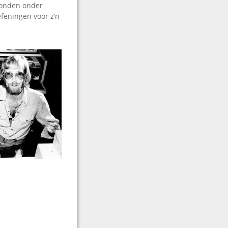
tonden onder
feningen voor z’n