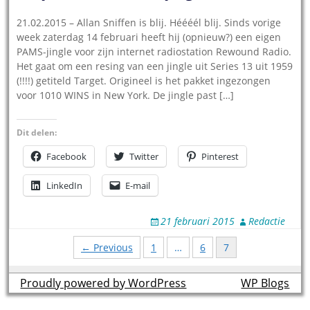
21.02.2015 – Allan Sniffen is blij. Héééél blij. Sinds vorige
week zaterdag 14 februari heeft hij (opnieuw?) een eigen
PAMS-jingle voor zijn internet radiostation Rewound Radio.
Het gaat om een resing van een jingle uit Series 13 uit 1959
(!!!!) getiteld Target. Origineel is het pakket ingezongen
voor 1010 WINS in New York. De jingle past […]
Dit delen:
Facebook
Twitter
Pinterest
LinkedIn
E-mail
21 februari 2015
Redactie
Posts
← Previous
1
…
6
7
navigation
Proudly powered by WordPress
theme by
WP Blogs